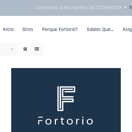
Llámanos o escríbenos al:
3312497243
▪
f
Inicio
Giros
Porque Fortorio?
Sabías Que…
Asi