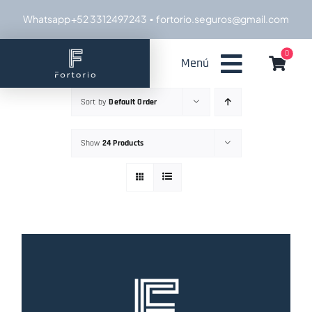
Skip
Whatsapp +52 3312497243
▪ fortorio.seguros@gmail.com
to
content
0
Menú
Sort by
Default Order
Show
24 Products