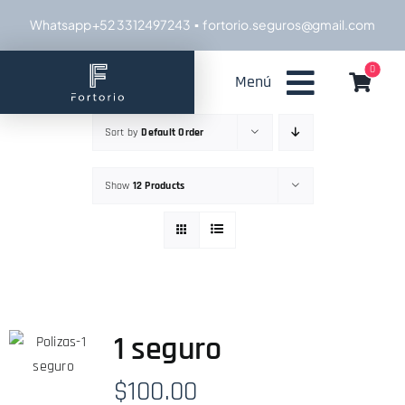
Skip
Whatsapp +52 3312497243
▪ fortorio.seguros@gmail.com
to
content
0
Menú
Sort by
Default Order
Show
12 Products
1 seguro
$
100.00