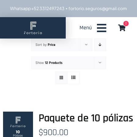
Skip
Whatsapp +52 3312497243
▪ fortorio.seguros@gmail.com
to
content
0
Menú
Sort by
Price
Show
12 Products
Paquete de 10 pólizas
$
900.00