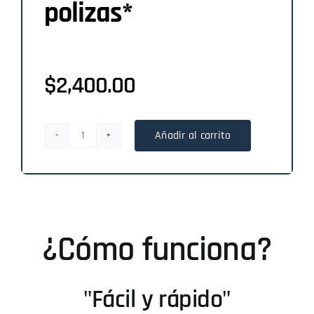
polizas*
$
2,400.00
Añadir al carrito
Paquete
de
30
polizas*
cantidad
¿Cómo funciona?
"Fácil y rápido"