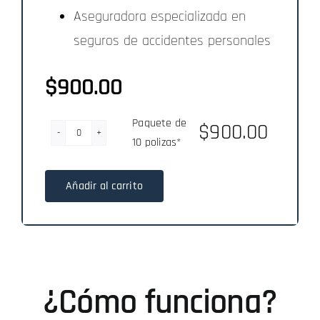
Aseguradora especializada en
seguros de accidentes personales
$
900.00
Paquete de
$
900.00
Paquete
10 polizas*
de
10
Añadir al carrito
polizas*
cantidad
¿Cómo funciona?