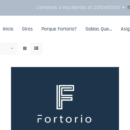
Llámanos o escríbenos al:
3312497243
▪
f
Inicio
Giros
Porque Fortorio?
Sabías Que…
Asi