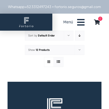
Skip
Whatsapp +52 3312497243
▪ fortorio.seguros@gmail.com
to
content
0
Menú
Sort by
Default Order
Show
12 Products