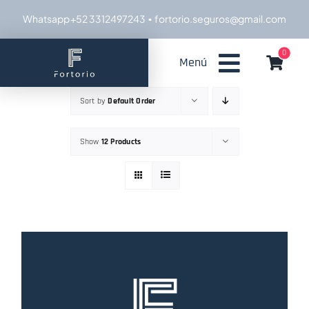
Skip
Whatsapp +52 3312497243
▪ fortorio.seguros@gmail.com
to
content
0
Menú
Sort by
Default Order
Show
12 Products